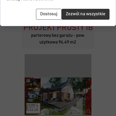
Dostosuj
Zezwól na wszystkie
PROJEKT PROSTY 1B
parterowy bez garażu - pow.
użytkowa 94,49 m2