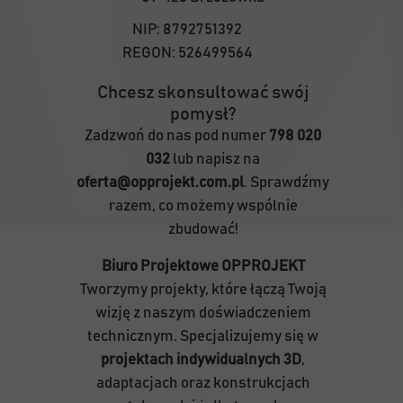
NIP:
8792751392
REGON:
526499564
Chcesz skonsultować swój
pomysł?
Zadzwoń do nas pod numer
798 020
032
lub napisz na
oferta@opprojekt.com.pl
. Sprawdźmy
razem, co możemy wspólnie
zbudować!
Biuro Projektowe OPPROJEKT
Tworzymy projekty, które łączą Twoją
wizję z naszym doświadczeniem
technicznym. Specjalizujemy się w
projektach indywidualnych 3D
,
adaptacjach oraz konstrukcjach