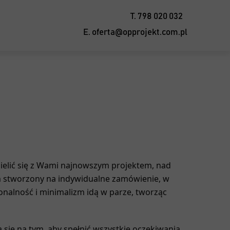
T. 798 020 032
E. oferta@opprojekt.com.pl
ielić się z Wami najnowszym projektem, nad
m stworzony na indywidualne zamówienie, w
nalność i minimalizm idą w parze, tworząc
 się na tym, aby spełnić wszystkie oczekiwania