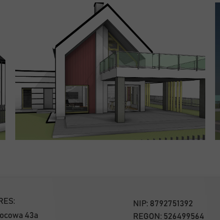
RES:
NIP:
8792751392
wocowa 43a
REGON:
526499564