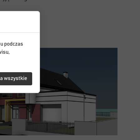
iu podczas
isu,
a wszystkie