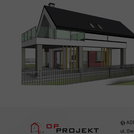
AD
ul. O