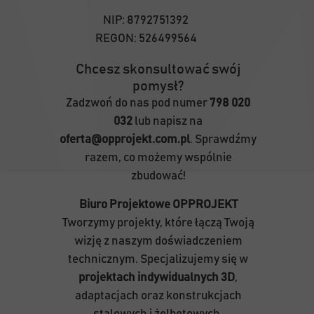
NIP:
8792751392
REGON:
526499564
Chcesz skonsultować swój
pomysł?
Zadzwoń do nas pod numer
798 020
032
lub napisz na
oferta@opprojekt.com.pl
. Sprawdźmy
razem, co możemy wspólnie
zbudować!
Biuro Projektowe OPPROJEKT
Tworzymy projekty, które łączą Twoją
wizję z naszym doświadczeniem
technicznym. Specjalizujemy się w
projektach indywidualnych 3D
,
adaptacjach oraz konstrukcjach