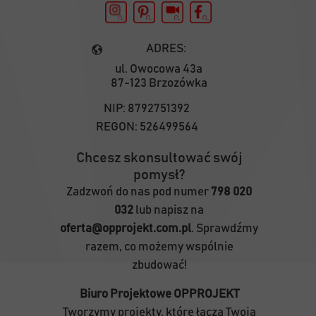
ADRES:
ul. Owocowa 43a
87-123 Brzozówka
NIP:
8792751392
REGON:
526499564
Chcesz skonsultować swój
pomysł?
Zadzwoń do nas pod numer
798 020
032
lub napisz na
oferta@opprojekt.com.pl
. Sprawdźmy
razem, co możemy wspólnie
zbudować!
Biuro Projektowe OPPROJEKT
Tworzymy projekty, które łączą Twoją