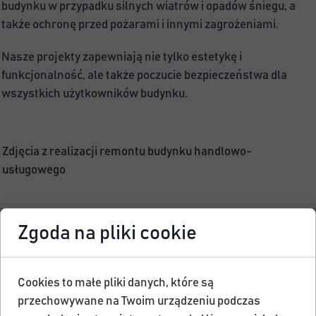
budynku w przypadku silnych wiatrów i opadów śniegu, a 
także ochronę przed pożarami i innymi zagrożeniami.
Nasze projekty zapewniają nie tylko estetykę i 
funkcjonalność, ale także poczucie bezpieczeństwa dla 
wszystkich użytkowników budynku.
Zdjęcia z realizacji remontu budynku handlowo-
usługowego
Zgoda na pliki cookie
Cookies to małe pliki danych, które są
przechowywane na Twoim urządzeniu podczas