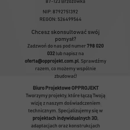
87-123 Brzozówka
NIP:
8792751392
REGON:
526499564
Chcesz skonsultować swój
pomysł?
Zadzwoń do nas pod numer
798 020
032
lub napisz na
oferta@opprojekt.com.pl
. Sprawdźmy
razem, co możemy wspólnie
zbudować!
Biuro Projektowe OPPROJEKT
Tworzymy projekty, które łączą Twoją
wizję z naszym doświadczeniem
technicznym. Specjalizujemy się w
projektach indywidualnych 3D
,
adaptacjach oraz konstrukcjach