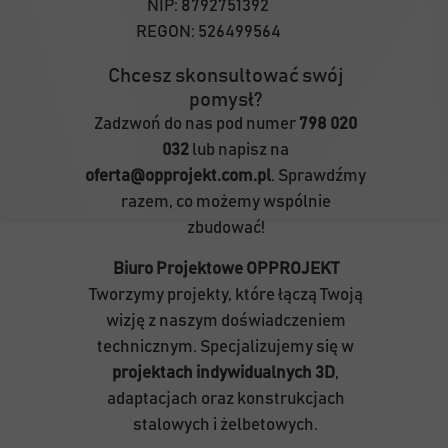
NIP:
8792751392
REGON:
526499564
Chcesz skonsultować swój
pomysł?
Zadzwoń do nas pod numer
798 020
032
lub napisz na
oferta@opprojekt.com.pl
. Sprawdźmy
razem, co możemy wspólnie
zbudować!
Biuro Projektowe OPPROJEKT
Tworzymy projekty, które łączą Twoją
wizję z naszym doświadczeniem
technicznym. Specjalizujemy się w
projektach indywidualnych 3D
,
adaptacjach oraz konstrukcjach
stalowych i żelbetowych.