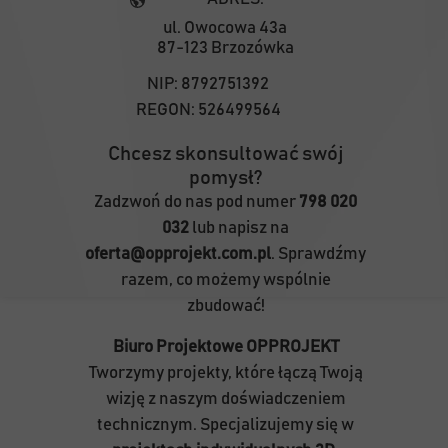
ul. Owocowa 43a
87-123 Brzozówka
NIP:
8792751392
REGON:
526499564
Chcesz skonsultować swój
pomysł?
Zadzwoń do nas pod numer
798 020
032
lub napisz na
oferta@opprojekt.com.pl
. Sprawdźmy
razem, co możemy wspólnie
zbudować!
Biuro Projektowe OPPROJEKT
Tworzymy projekty, które łączą Twoją
wizję z naszym doświadczeniem
technicznym. Specjalizujemy się w