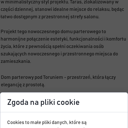
w minimalistyczny styl projektu. Taras, zlokalizowany w
części dziennej, stanowi idealne miejsce do relaksu, będąc
łatwo dostępnym z przestronnej strefy salonu.
Projekt tego nowoczesnego domu parterowego to
harmonijne połączenie estetyki, funkcjonalności i komfortu
życia, które z pewnością spełni oczekiwania osób
szukających nowoczesnego i przestronnego miejsca do
zamieszkania.
Dom parterowy pod Toruniem - przestrzeń, która łączy
elegancję z prostotą.
Zgoda na pliki cookie
Cookies to małe pliki danych, które są