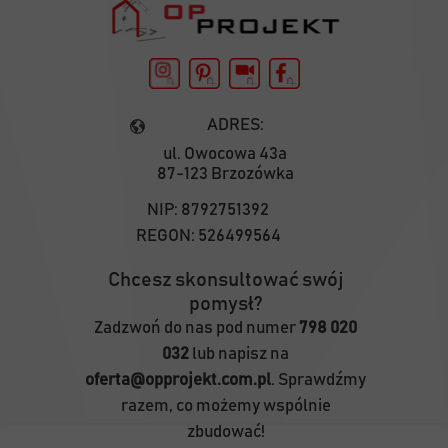
ADRES:
ul. Owocowa 43a
87-123 Brzozówka
NIP:
8792751392
REGON:
526499564
Chcesz skonsultować swój
pomysł?
Zadzwoń do nas pod numer
798 020
032
lub napisz na
oferta@opprojekt.com.pl
. Sprawdźmy
razem, co możemy wspólnie
zbudować!