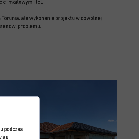
e e-mailowym i tel.
 Torunia, ale wykonanie projektu w dowolnej
 stanowi problemu.
iu podczas
isu,