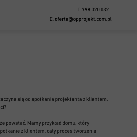
T. 798 020 032
E. oferta@opprojekt.com.pl
aczyna się od spotkania projektanta z klientem,
ści?
może powstać. Mamy przykład domu, który
spotkanie z klientem, cały proces tworzenia