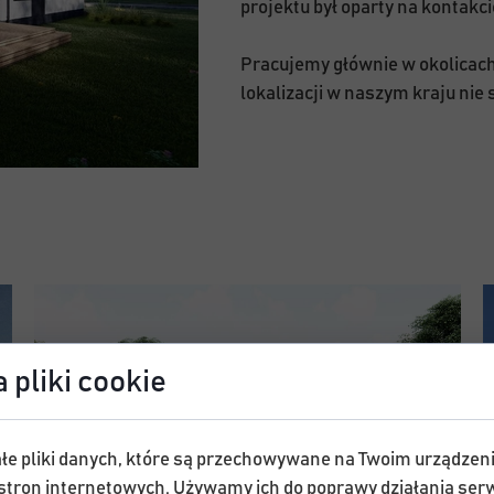
projektu był oparty na kontakci
Pracujemy głównie w okolicach
lokalizacji w naszym kraju nie
 pliki cookie
łe pliki danych, które są przechowywane na Twoim urządzen
stron internetowych. Używamy ich do poprawy działania serw